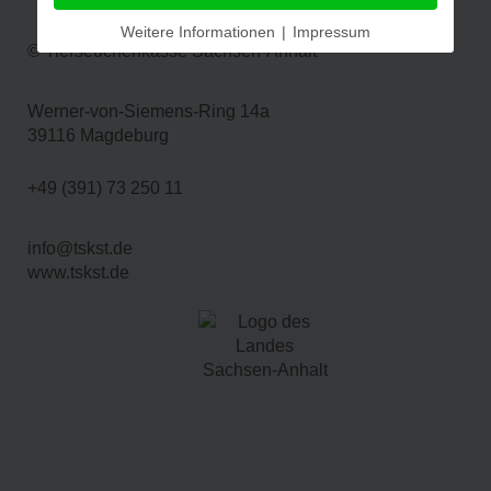
Weitere Informationen
|
Impressum
© Tierseuchenkasse Sachsen-Anhalt
Werner-von-Siemens-Ring 14a
39116 Magdeburg
+49 (391) 73 250 11
info@tskst.de
www.tskst.de