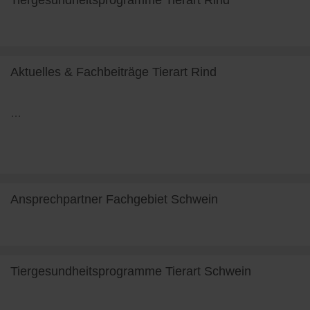
Tiergesundheitsprogramme Tierart Rind
weiterlesen
Aktuelles & Fachbeiträge Tierart Rind
…
weiterlesen
Ansprechpartner Fachgebiet Schwein
weiterlesen
Tiergesundheitsprogramme Tierart Schwein
weiterlesen