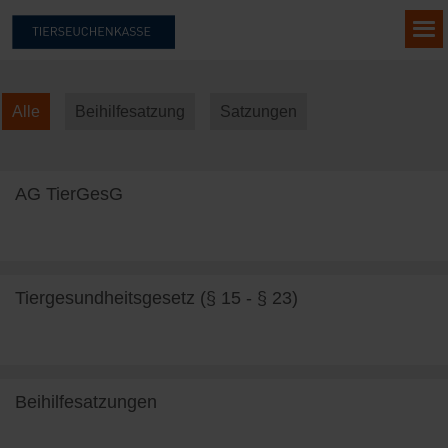
Alle
Beihilfesatzung
Satzungen
AG TierGesG
weiterlesen
Tiergesundheitsgesetz (§ 15 - § 23)
weiterlesen
Beihilfesatzungen
weiterlesen