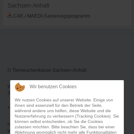
Sachsen-Anhalt
CAE-/ MAEDI-Sanierungsprogramm
© Tierseuchenkasse Sachsen-Anhalt
Werner-von-Siemens-Ring 14a
Wir benutzen Cookies
39116 Magdeburg
Wir nutzen Cookies auf unserer Website. Einige von
ihnen sind essenziell für den Betrieb der Seite,
+49 (391) 73 250 11
während andere uns helfen, diese Website und die
Nutzererfahrung zu verbessern (Tracking Cookies). Sie
können selbst entscheiden, ob Sie die Cookies
info@tskst.de
zulassen möchten. Bitte beachten Sie, dass bei einer
www.tskst.de
Ablehnung womöglich nicht mehr alle Funktionalitäten