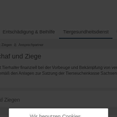
Entschädigung & Beihilfe
Tiergesundheitsdienst
 Ziegen
Ansprechpartner
chaf und Ziege
 Tierhalter finanziell bei der Vorbeuge und Bekämpfung von v
emäß den Anlagen zur Satzung der Tierseuchenkasse Sachsen-
nd Ziegen
Wir benutzen Cookies