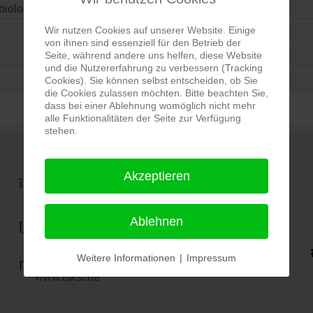
obiologie
Wir nutzen Cookies auf unserer Website. Einige
von ihnen sind essenziell für den Betrieb der
Seite, während andere uns helfen, diese Website
und die Nutzererfahrung zu verbessern (Tracking
Cookies). Sie können selbst entscheiden, ob Sie
die Cookies zulassen möchten. Bitte beachten Sie,
dass bei einer Ablehnung womöglich nicht mehr
alle Funktionalitäten der Seite zur Verfügung
stehen.
Akzeptieren
Werner-von-Siemens-Ring 14a
39116 Magdeburg
Ablehnen
+49 (391) 73 250 11
Weitere Informationen
|
Impressum
info@tskst.de
www.tskst.de