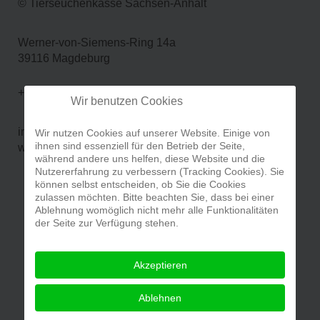
© Tierseuchenkasse Sachsen-Anhalt
Werner-von-Siemens-Ring 14a
39116 Magdeburg
+49 (391) 73 250 11
Wir benutzen Cookies
info@tskst.de
Wir nutzen Cookies auf unserer Website. Einige von
ihnen sind essenziell für den Betrieb der Seite,
www.tskst.de
während andere uns helfen, diese Website und die
Nutzererfahrung zu verbessern (Tracking Cookies). Sie
können selbst entscheiden, ob Sie die Cookies
zulassen möchten. Bitte beachten Sie, dass bei einer
Ablehnung womöglich nicht mehr alle Funktionalitäten
der Seite zur Verfügung stehen.
Akzeptieren
Ablehnen