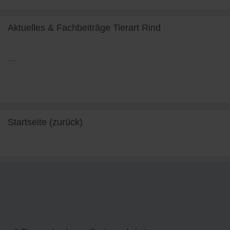
Aktuelles & Fachbeiträge Tierart Rind
…
weiterlesen
Startseite (zurück)
weiterlesen